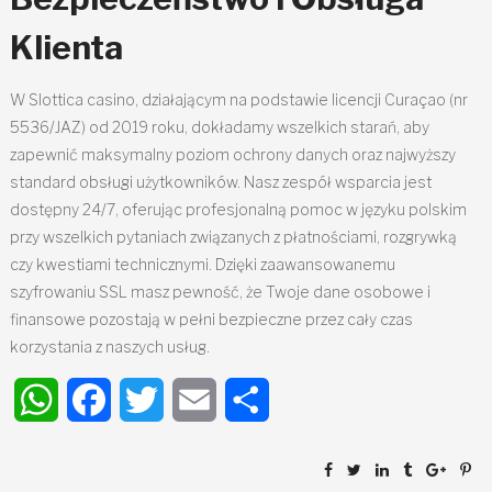
Klienta
W Slottica casino, działającym na podstawie licencji Curaçao (nr
5536/JAZ) od 2019 roku, dokładamy wszelkich starań, aby
zapewnić maksymalny poziom ochrony danych oraz najwyższy
standard obsługi użytkowników. Nasz zespół wsparcia jest
dostępny 24/7, oferując profesjonalną pomoc w języku polskim
przy wszelkich pytaniach związanych z płatnościami, rozgrywką
czy kwestiami technicznymi. Dzięki zaawansowanemu
szyfrowaniu SSL masz pewność, że Twoje dane osobowe i
finansowe pozostają w pełni bezpieczne przez cały czas
korzystania z naszych usług.
WhatsApp
Facebook
Twitter
Email
Share