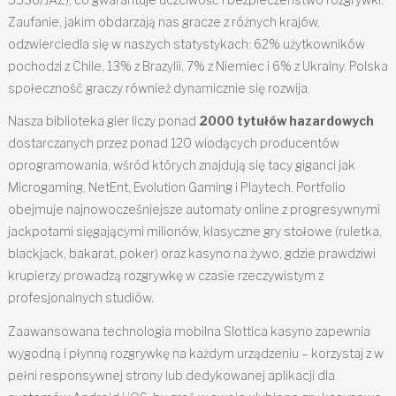
Zaufanie, jakim obdarzają nas gracze z różnych krajów,
odzwierciedla się w naszych statystykach: 62% użytkowników
pochodzi z Chile, 13% z Brazylii, 7% z Niemiec i 6% z Ukrainy. Polska
społeczność graczy również dynamicznie się rozwija.
Nasza biblioteka gier liczy ponad
2000 tytułów hazardowych
dostarczanych przez ponad 120 wiodących producentów
oprogramowania, wśród których znajdują się tacy giganci jak
Microgaming, NetEnt, Evolution Gaming i Playtech. Portfolio
obejmuje najnowocześniejsze automaty online z progresywnymi
jackpotami sięgającymi milionów, klasyczne gry stołowe (ruletka,
blackjack, bakarat, poker) oraz kasyno na żywo, gdzie prawdziwi
krupierzy prowadzą rozgrywkę w czasie rzeczywistym z
profesjonalnych studiów.
Zaawansowana technologia mobilna Slottica kasyno zapewnia
wygodną i płynną rozgrywkę na każdym urządzeniu – korzystaj z w
pełni responsywnej strony lub dedykowanej aplikacji dla