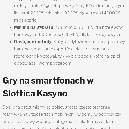
maksymalnie 72 godzin po weryfikacji KYC, z imponującymi
limitami: 2000€ dziennie, 10000€ tygodniowo i 40000€
miesięcznie.
Minimalna wypłata:
40€ (około 180 PLN) dla przelewów
bankowych i 150€ (około 675 PLN) dla kart kredytowych.
Dostępne metody:
Karty kredytowe/debetowe, przelewy
bankowe, popularne e-portfele elektroniczne oraz
różnorodne kryptowaluty – wybierz opcję, która najlepiej
odpowiada Twoim potrzebom.
Gry na smartfonach w
Slottica Kasyno
Doskonale rozumiemy, że polscy gracze często preferują
rozgrywkę na urządzeniach mobilnych – w domu, w podróży czy
podczas przerwy w pracy. Dlatego nasza platforma została
zaprojektowana z myślą o pełnej kompatybilności z urządzeniami