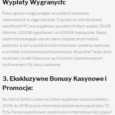
Wypłaty Wygranych:
Polscy gracze mogą polegać na szybkich wypłatach
realizowanych w ciągu zaledwie 72 godzin po standardowej
weryfikacji KYC oraz wyjątkowo wysokich limitach wypłat: 2000€
dziennie, 10000€ tygodniowo i aż 40000€ miesięcznie. Nasza
platforma obsługuje szeroki zakres bezpiecznych metod
płatności, w tym popularne karty kredytowe, przelewy bankowe,
e-portfele oraz innowacyjne kryptowaluty. Wszystkie Twoje dane
osobowe i środki finansowe są chronione zaawansowanym
szyfrowaniem SSL klasy bankowej.
3. Ekskluzywne Bonusy Kasynowe i
Promocje:
Na start w Slottica czeka na Ciebie wyjątkowy bonus powitalny –
200% do 200€ już przy minimalnej wpłacie wynoszącej tylko 70
PLN. Chcesz wypróbować nasze kasyno internetowe bez ryzyka?