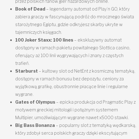
przez polskich fanów gier hazardowych online.
Book of Dead
– legendarny automat od Play’n GO, który
zabiera graczy w fascynującą podróż do mrocznego świata
starożytnego Egiptu, gdzie odkryjesz skarby ukryte w
tajemniczych księgach.
100 Joker Staxx: 100 lines
– ekskluzywny automat
dostępny w ramach pakietu powitalnego Slottica casino,
oferujący aż 100 linii wygrywających i znany z częstych
trafień.
Starburst
– kultowy slot od NetEnt z kosmiczną tematyką,
dostępny w ramach bonusu bez depozytu, ceniony za
wyjątkową grafikę, obustronnie płacące linie i regularne
wygrane.
Gates of Olympus
– epicka produkcja od Pragmatic Play z
motywem greckiej mitologii i potężnym systemem
Multipier, umożliwiającym wygrane nawet x5000 stawki.
Big Bass Bonanza
– popularny slot z tematyką wędkarską,
który zdobył serca polskich graczy dzięki ekscytującym