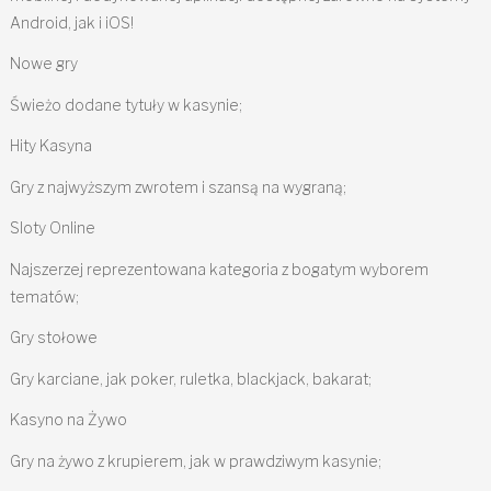
Android, jak i iOS!
Nowe gry
Świeżo dodane tytuły w kasynie;
Hity Kasyna
Gry z najwyższym zwrotem i szansą na wygraną;
Sloty Online
Najszerzej reprezentowana kategoria z bogatym wyborem
tematów;
Gry stołowe
Gry karciane, jak poker, ruletka, blackjack, bakarat;
Kasyno na Żywo
Gry na żywo z krupierem, jak w prawdziwym kasynie;