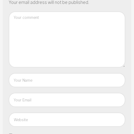
Your email address will not be published.