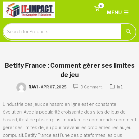
0
MENU
Betify France : Comment gérer ses limites
de jeu
RAVI
-
APR 07 ,2025
0 Comment.
in
1
L’industrie des jeux de hasard en ligne est en constante
évolution. Avec la popularité croissante des sites de jeux de
hasard, il est de plus en plus important de comprendre comment
gérer ses limites de jeu pour prévenir les problèmes liés au jeu
compulsif. Betify France est l’une des plateformes les plus