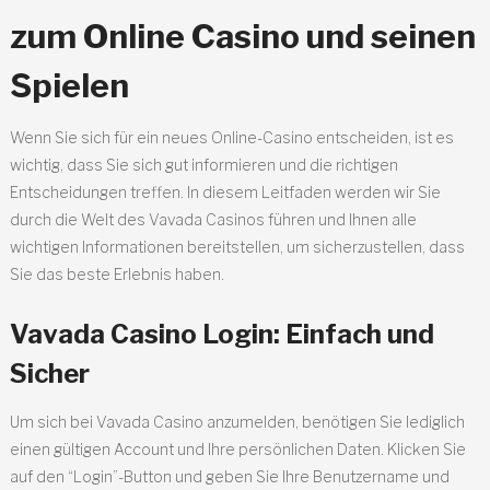
zum Online Casino und seinen
Spielen
Wenn Sie sich für ein neues Online-Casino entscheiden, ist es
wichtig, dass Sie sich gut informieren und die richtigen
Entscheidungen treffen. In diesem Leitfaden werden wir Sie
durch die Welt des Vavada Casinos führen und Ihnen alle
wichtigen Informationen bereitstellen, um sicherzustellen, dass
Sie das beste Erlebnis haben.
Vavada Casino Login: Einfach und
Sicher
Um sich bei Vavada Casino anzumelden, benötigen Sie lediglich
einen gültigen Account und Ihre persönlichen Daten. Klicken Sie
auf den “Login”-Button und geben Sie Ihre Benutzername und