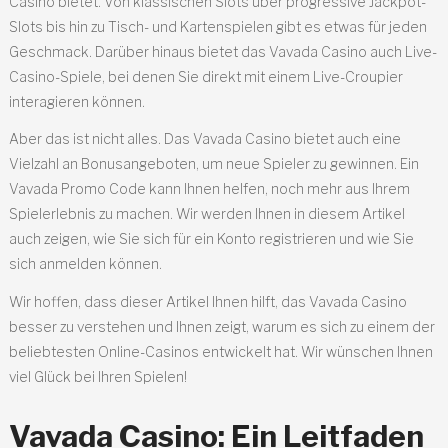
Casino bietet. Von klassischen Slots über progressive Jackpot-
Slots bis hin zu Tisch- und Kartenspielen gibt es etwas für jeden
Geschmack. Darüber hinaus bietet das Vavada Casino auch Live-
Casino-Spiele, bei denen Sie direkt mit einem Live-Croupier
interagieren können.
Aber das ist nicht alles. Das Vavada Casino bietet auch eine
Vielzahl an Bonusangeboten, um neue Spieler zu gewinnen. Ein
Vavada Promo Code kann Ihnen helfen, noch mehr aus Ihrem
Spielerlebnis zu machen. Wir werden Ihnen in diesem Artikel
auch zeigen, wie Sie sich für ein Konto registrieren und wie Sie
sich anmelden können.
Wir hoffen, dass dieser Artikel Ihnen hilft, das Vavada Casino
besser zu verstehen und Ihnen zeigt, warum es sich zu einem der
beliebtesten Online-Casinos entwickelt hat. Wir wünschen Ihnen
viel Glück bei Ihren Spielen!
Vavada Casino: Ein Leitfaden