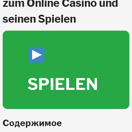
zum Online Casino und
seinen Spielen
SPIELEN
Содержимое