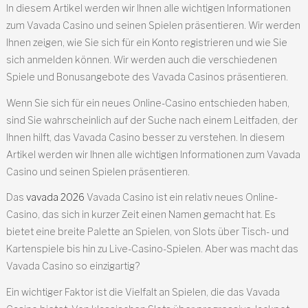
In diesem Artikel werden wir Ihnen alle wichtigen Informationen
zum Vavada Casino und seinen Spielen präsentieren. Wir werden
Ihnen zeigen, wie Sie sich für ein Konto registrieren und wie Sie
sich anmelden können. Wir werden auch die verschiedenen
Spiele und Bonusangebote des Vavada Casinos präsentieren.
Wenn Sie sich für ein neues Online-Casino entschieden haben,
sind Sie wahrscheinlich auf der Suche nach einem Leitfaden, der
Ihnen hilft, das Vavada Casino besser zu verstehen. In diesem
Artikel werden wir Ihnen alle wichtigen Informationen zum Vavada
Casino und seinen Spielen präsentieren.
Das
vavada 2026
Vavada Casino ist ein relativ neues Online-
Casino, das sich in kurzer Zeit einen Namen gemacht hat. Es
bietet eine breite Palette an Spielen, von Slots über Tisch- und
Kartenspiele bis hin zu Live-Casino-Spielen. Aber was macht das
Vavada Casino so einzigartig?
Ein wichtiger Faktor ist die Vielfalt an Spielen, die das Vavada