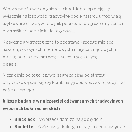
W przeciwieństwie do gniazd jackpot, które opierają się
wyłącznie na losowości, tradycyjne opcje hazardu umożliwiają
użytkownikom wpływ na wynik poprzez strategiczne myślenie i
przemyślane podejścia do rozgrywki.
Klasyczne gry strategiczne to podstawa każdego miejsca
hazardu, w kasynach internetowych i miejscach lądowych, i
oferują bardziej dynamiczną i ekscytującą kasynę
o sesja.
Niezależnie od tego, czy wolisz grę zależną od strategii,
przypadkową szansę, czy kombinację obu, vox casino kody ma
coś dla każdego.
bliższe badanie w najczęściej odtwarzanych tradycyjnych
wyborach bukmacherskich
Blackjack
– Wyprzedź dom, zbliżając się do 21.
Roulette
– Załóż liczby i kolory, a następnie zobacz, gdzie