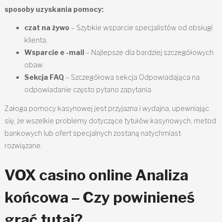
sposoby uzyskania pomocy:
czat na żywo
– Szybkie wsparcie specjalistów od obsługi
klienta.
Wsparcie e -mail
– Najlepsze dla bardziej szczegółowych
obaw.
Sekcja FAQ
– Szczegółowa sekcja Odpowiadająca na
odpowiadanie często pytano zapytania.
Załoga pomocy kasynowej jest przyjazna i wydajna, upewniając
się, że wszelkie problemy dotyczące tytułów kasynowych, metod
bankowych lub ofert specjalnych zostaną natychmiast
rozwiązane.
VOX casino online Analiza
końcowa – Czy powinieneś
grać tutaj?