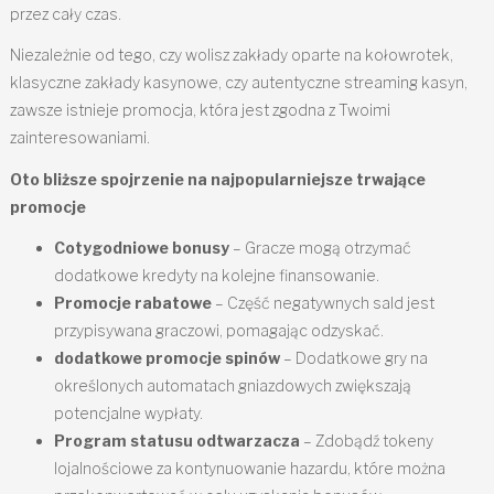
przez cały czas.
Niezależnie od tego, czy wolisz zakłady oparte na kołowrotek,
klasyczne zakłady kasynowe, czy autentyczne streaming kasyn,
zawsze istnieje promocja, która jest zgodna z Twoimi
zainteresowaniami.
Oto bliższe spojrzenie na najpopularniejsze trwające
promocje
Cotygodniowe bonusy
– Gracze mogą otrzymać
dodatkowe kredyty na kolejne finansowanie.
Promocje rabatowe
– Część negatywnych sald jest
przypisywana graczowi, pomagając odzyskać.
dodatkowe promocje spinów
– Dodatkowe gry na
określonych automatach gniazdowych zwiększają
potencjalne wypłaty.
Program statusu odtwarzacza
– Zdobądź tokeny
lojalnościowe za kontynuowanie hazardu, które można