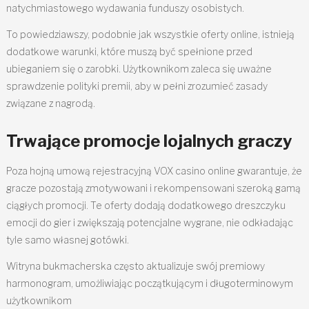
natychmiastowego wydawania funduszy osobistych.
To powiedziawszy, podobnie jak wszystkie oferty online, istnieją
dodatkowe warunki, które muszą być spełnione przed
ubieganiem się o zarobki. Użytkownikom zaleca się uważne
sprawdzenie polityki premii, aby w pełni zrozumieć zasady
związane z nagrodą.
Trwające promocje lojalnych graczy
Poza hojną umową rejestracyjną VOX casino online gwarantuje, że
gracze pozostają zmotywowani i rekompensowani szeroką gamą
ciągłych promocji. Te oferty dodają dodatkowego dreszczyku
emocji do gier i zwiększają potencjalne wygrane, nie odkładając
tyle samo własnej gotówki.
Witryna bukmacherska często aktualizuje swój premiowy
harmonogram, umożliwiając początkującym i długoterminowym
użytkownikom