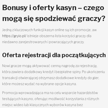
Bonusy i oferty kasyn – czego
mogą się spodziewać graczy?
Jedną z kluczowych funkcji kasyn online są ich promocje, aw
https://gryio.pl/
istnieje obszerna lista korzyści graczy dla
niedawno zarejestrowanych i powracających graczy.
Oferta rejestracji dla początkujących
Nowi gracze mogą aktywować cenną nagrodę za rejestrację,
która zawiera dodatkowy kredyt i bezpłatne spiny. Po ukończeniu
transakcji otwierającej otrzymasz dodatkowe kredyty do gier,
które możesz wydać na wybrane opcje kasyna.
Promocja wprowadzająca ma na celu wsparcie hazardzistów
testujących kasyno, oferując możliwość korzystania z różnych
miejsc wideo lub klasycznych wyborów kasyna bez