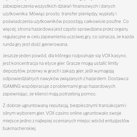
zabezpieczenia wszystkich działań finansowych i danych
użytkownika. Mówiąc prosto, transfer pieniędzy, wypłaty i
poświadczenia użytkowników pozostają całkowicie poufne. Co
więcej, strona hazardowa jest często sprawdzana przez organy
regulacyjne w celu zapewnienia uczciwej gry, co oznacza, że ​​każda
runda gry jest dość generowana.
Jeszcze jeden powód, dla którego rozpoznaje się VOX kasyno,
jest koncentracja na etyce gier. Gracze mogą ustalić limity
depozytów, przerwy w grach i zakazy gier, jeśli wymagają
odpowiedzialnych nawyków związanych z hazardem. Dostawca
IGAMING współpracuje z problemami grup hazardowych,
zapewniając, że klienci mają potrzebną pomoc.
Z dobrze ugruntowaną reputacją, bezpiecznymi transakcjami i
silnym wyborem gier, VOX casino online ugruntowało swoje
miejsce jedno z najlepiej ocenianych miejsc wśród entuzjastów
bukmacherskiej.