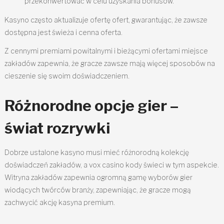
przekonwertować w celu uzyskania bonusów.
Kasyno często aktualizuje ofertę ofert, gwarantując, że zawsze
dostępna jest świeża i cenna oferta.
Z cennymi premiami powitalnymi i bieżącymi ofertami miejsce
zakładów zapewnia, że ​​gracze zawsze mają więcej sposobów na
cieszenie się swoim doświadczeniem.
Różnorodne opcje gier –
świat rozrywki
Dobrze ustalone kasyno musi mieć różnorodną kolekcję
doświadczeń zakładów, a vox casino kody świeci w tym aspekcie.
Witryna zakładów zapewnia ogromną gamę wyborów gier
wiodących twórców branży, zapewniając, że gracze mogą
zachwycić akcję kasyna premium.