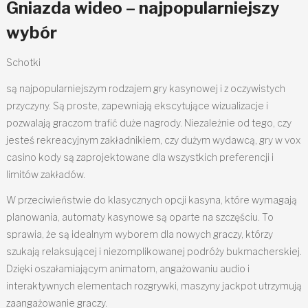
Gniazda wideo – najpopularniejszy
wybór
Schotki
​​są najpopularniejszym rodzajem gry kasynowej i z oczywistych
przyczyny. Są proste, zapewniają ekscytujące wizualizacje i
pozwalają graczom trafić duże nagrody. Niezależnie od tego, czy
jesteś rekreacyjnym zakładnikiem, czy dużym wydawcą, gry w vox
casino kody są zaprojektowane dla wszystkich preferencji i
limitów zakładów.
W przeciwieństwie do klasycznych opcji kasyna, które wymagają
planowania, automaty kasynowe są oparte na szczęściu. To
sprawia, że ​​są idealnym wyborem dla nowych graczy, którzy
szukają relaksującej i niezomplikowanej podróży bukmacherskiej.
Dzięki oszałamiającym animatom, angażowaniu audio i
interaktywnych elementach rozgrywki, maszyny jackpot utrzymują
zaangażowanie graczy.