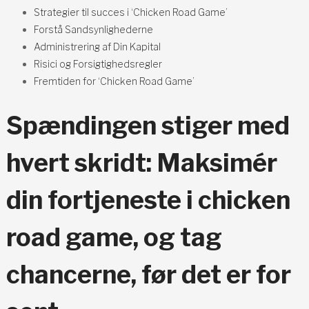
Strategier til succes i ‘Chicken Road Game’
Forstå Sandsynlighederne
Administrering af Din Kapital
Risici og Forsigtighedsregler
Fremtiden for ‘Chicken Road Game’
Spændingen stiger med
hvert skridt: Maksimér
din fortjeneste i chicken
road game, og tag
chancerne, før det er for