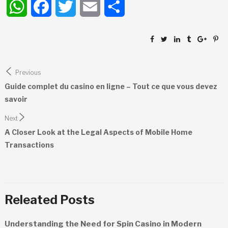
WhatsApp
Facebook
Twitter
Email
Share
Post
Previous
navigation
Guide complet du casino en ligne – Tout ce que vous devez
savoir
Next
A Closer Look at the Legal Aspects of Mobile Home
Transactions
Releated Posts
Understanding the Need for Spin Casino in Modern