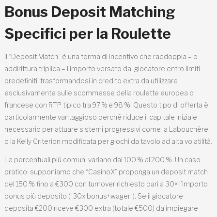
Bonus Deposit Matching
Specifici per la Roulette
Il “Deposit Match” è una forma di incentivo che raddoppia – o
addirittura triplica – l’importo versato dal giocatore entro limiti
predefiniti, trasformandosi in credito extra da utilizzare
esclusivamente sulle scommesse della roulette europea o
francese con RTP tipico tra 97 % e 98 %. Questo tipo di offerta è
particolarmente vantaggioso perché riduce il capitale iniziale
necessario per attuare sistemi progressivi come la Labouchère
o la Kelly Criterion modificata per giochi da tavolo ad alta volatilità.
Le percentuali più comuni variano dal 100 % al 200 %. Un caso
pratico: supponiamo che “CasinoX” proponga un deposit match
del 150 % fino a €300 con turnover richiesto pari a 30× l’importo
bonus più deposito (“30x bonus+wager”). Se il giocatore
deposita €200 riceve €300 extra (totale €500) da impiegare