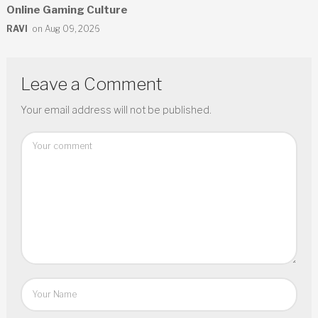
Online Gaming Culture
RAVI
on Aug 09, 2026
Leave a Comment
Your email address will not be published.