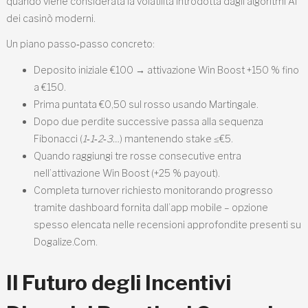
quando viene considerata la volatilità introdotta dagli algoritmi AI
dei casinò moderni.
Un piano passo‑passo concreto:
Deposito iniziale €100 → attivazione Win Boost +150 % fino
a €150.
Prima puntata €0,50 sul rosso usando Martingale.
Dopo due perdite successive passa alla sequenza
Fibonacci (
1‑1‑2‑3…
) mantenendo stake ≤€5.
Quando raggiungi tre rosse consecutive entra
nell’attivazione Win Boost (+25 % payout).
Completa turnover richiesto monitorando progresso
tramite dashboard fornita dall’app mobile – opzione
spesso elencata nelle recensioni approfondite presenti su
Dogalize.Com.
Il Futuro degli Incentivi