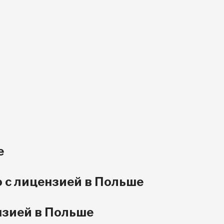
е
 с лицензией в Польше
нзией в Польше