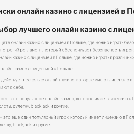
иски онлайн казино с лицензией в 
ыбор лучшего онлайн казино с лице
щете онлайн казино с лицензией в Польше, где можно играть безоп
т строгий регламент, который обеспечивает безопасность игроко
лайн казино с лицензией в Польше, где можно играть в различных и
нлайн казино с лицензией в Польше
 действует несколько онлайн казино, которые имеют лицензию и
чают в себя:
oom – это популярное онлайн казино, которое имеет лицензию в 
лоты, рулетку, blackjack и другие.
 – это еще один популярный игрок, который имеет лицензию в По
летку, blackjack и другие.