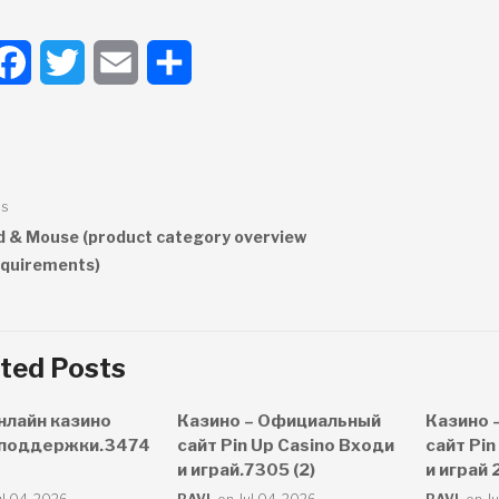
atsApp
Facebook
Twitter
Email
Share
t
us
gation
 & Mouse (product category overview
equirements)
ted Posts
нлайн казино
Казино – Официальный
Казино 
 поддержки.3474
сайт Pin Up Casino Входи
сайт Pin
и играй.7305 (2)
и играй