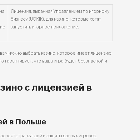
на
Лицензия, выданная Управлением по игорному
бизнесу (UOKiK), для казино, которые хотят
ие
запустить игорное приложение.
о вам нужно выбрать казино, которое имеет лицензию
то гарантирует, что ваша игра будет безопасной и
зино с лицензией в
ей в Польше
сность транзакций и защиты данных игроков.