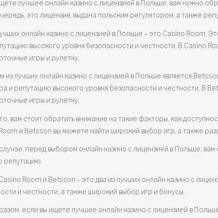
ищете лучшее онлайн казино с лицензией в Польше, вам нужно обр
чередь, это лицензия, выдана польским регулятором, а также репу
лучших онлайн казино с лицензией в Польше – это Casino Room. Эт
путацию высокого уровня безопасности и честности. В Casino Ro
рточные игры и рулетку.
м из лучших онлайн казино с лицензией в Польше является Betsso
ра и репутацию высокого уровня безопасности и честности. В Bet
рточные игры и рулетку.
го, вам стоит обратить внимание на такие факторы, как доступнос
 Room и Betsson вы можете найти широкий выбор игр, а также ра
случае, перед выбором онлайн казино с лицензией в Польше, вам с
о репутацию.
 Casino Room и Betsson – это два из лучших онлайн казино с лиц
ости и честности, а также широкий выбор игр и бонусы.
разом, если вы ищете лучшее онлайн казино с лицензией в Польше