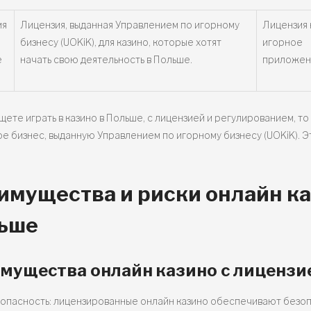
ия
Лицензия, выданная Управлением по игорному
Лицензия 
бизнесу (UOKiK), для казино, которые хотят
игорное
е
начать свою деятельность в Польше.
приложен
ищете играть в казино в Польше, с лицензией и регулированием, т
ое бизнес, выданную Управлением по игорному бизнесу (UOKiK). Э
имущества и риски онлайн ка
ьше
мущества онлайн казино с лицензи
опасность: лицензированные онлайн казино обеспечивают безопа