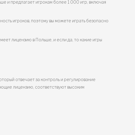
ьше и предлагает игрокам более 1 000 игр, включая
ность игроков, поэтому вы можете играть безопасно
меет лицензию в Польше, и если да, то какие игры
который отвечает за контроль и регулирование
чающие лицензию, соответствуют высоким