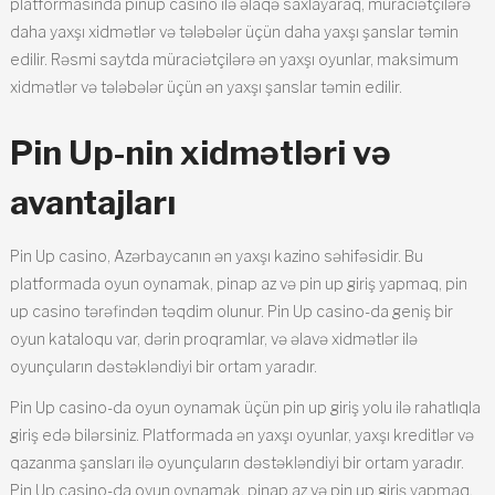
platformasında pinup casino ilə əlaqə saxlayaraq, müraciətçilərə
daha yaxşı xidmətlər və tələbələr üçün daha yaxşı şanslar təmin
edilir. Rəsmi saytda müraciətçilərə ən yaxşı oyunlar, maksimum
xidmətlər və tələbələr üçün ən yaxşı şanslar təmin edilir.
Pin Up-nin xidmətləri və
avantajları
Pin Up casino, Azərbaycanın ən yaxşı kazino səhifəsidir. Bu
platformada oyun oynamak, pinap az və pin up giriş yapmaq, pin
up casino tərəfindən təqdim olunur. Pin Up casino-da geniş bir
oyun kataloqu var, dərin proqramlar, və əlavə xidmətlər ilə
oyunçuların dəstəkləndiyi bir ortam yaradır.
Pin Up casino-da oyun oynamak üçün pin up giriş yolu ilə rahatlıqla
giriş edə bilərsiniz. Platformada ən yaxşı oyunlar, yaxşı kreditlər və
qazanma şansları ilə oyunçuların dəstəkləndiyi bir ortam yaradır.
Pin Up casino-da oyun oynamak, pinap az və pin up giriş yapmaq,