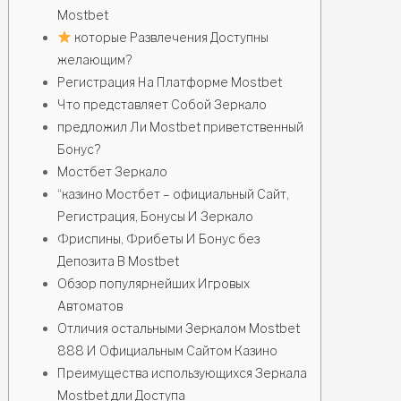
Mostbet
которые Развлечения Доступны
желающим?
Регистрация На Платформе Mostbet
Что представляет Собой Зеркало
предложил Ли Mostbet приветственный
Бонус?
Мостбет Зеркало
“казино Мостбет – официальный Сайт,
Регистрация, Бонусы И Зеркало
Фриспины, Фрибеты И Бонус без
Депозита В Mostbet
Обзор популярнейших Игровых
Автоматов
Отличия остальными Зеркалом Mostbet
888 И Официальным Сайтом Казино
Преимущества использующихся Зеркала
Mostbet дли Доступа