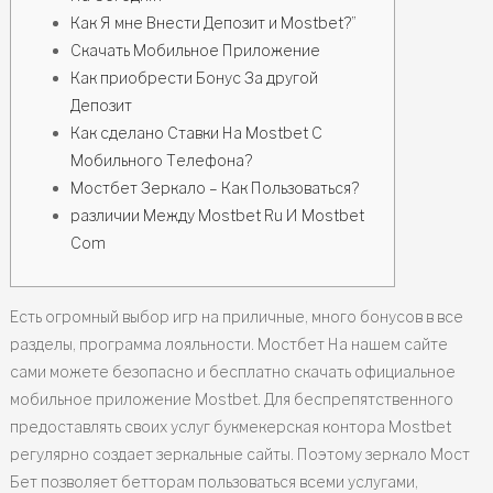
Как Я мне Внести Депозит и Mostbet?”
Скачать Мобильное Приложение
Как приобрести Бонус За другой
Депозит
Как сделано Ставки На Mostbet С
Мобильного Телефона?
Мостбет Зеркало – Как Пользоваться?
различии Между Mostbet Ru И Mostbet
Com
Есть огромный выбор игр на приличные, много бонусов в все
разделы, программа лояльности. Мостбет На нашем сайте
сами можете безопасно и бесплатно скачать официальное
мобильное приложение Mostbet. Для беспрепятственного
предоставлять своих услуг букмекерская контора Mostbet
регулярно создает зеркальные сайты. Поэтому зеркало Мост
Бет позволяет бетторам пользоваться всеми услугами,