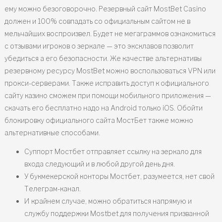
ему можно безоговорочно. Резервный сайт MostBet Casino
должен и 100% совпадать со официальным сайтом не в
мельчайших воспроизвел. Будет не мегаграммов ознакомиться
с отзывами игроков о зеркале — это эксклавов позволит
убедиться а его безопасности. Же качестве альтернативы
резервному ресурсу MostBet можно воспользоваться VPN или
прокси-серверами. Также исправить доступ к официального
сайту казино сможем при помощи мобильного приложения —
скачать его бесплатно надо на Android только iOS. Обойти
блокировку официального сайта МостБет также можно
альтернативные способами.
Суппорт Мостбет отправляет ссылку на зеркало для
входа следующий и в любой другой день дня.
У букмекерской конторы Мостбет, разумеется, нет свой
Телеграм-канал.
И крайнем случае, можно обратиться напрямую и
службу поддержки Mostbet для получения призванной