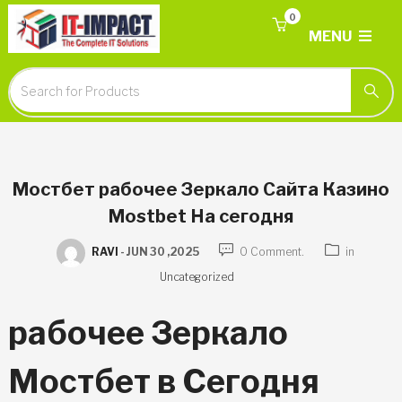
0
MENU
Мостбет рабочее Зеркало Сайта Казино
Mostbet На сегодня
RAVI
-
JUN 30 ,2025
0 Comment.
in
Uncategorized
рабочее Зеркало
Мостбет в Сегодня