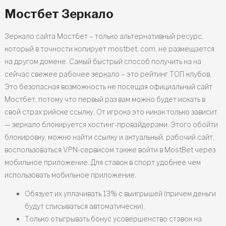
Мостбет Зеркало
Зеркало сайта Мостбет – только альтернативный ресурс,
который в точности копирует mostbet. com, не размещается
на другом домене. Самый быстрый способ получить на на
сейчас свежее рабочее зеркало – это рейтинг ТОП клубов.
Это безопасная возможность не посещая официальный сайт
Мостбет, потому что первый раз вам можно будет искать в
свой страх рийске ссылку. От игрока это никак только зависит
— зеркало блокируется хостинг-провайдерами. Этого обойти
блокировку, можно найти ссылку и актуальный, рабочий сайт,
воспользоваться VPN-сервисом также войти в MostBet через
мобильное приложение. Для ставок в спорт удобнее чем
использовать мобильное приложение.
Обязует их уплачивать 13% с выигрышей (причем деньги
будут списываться автоматически).
Только отыгрывать бонус усовершенство ставок на