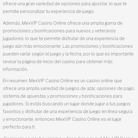
ofrece una gran variedad de opciones para apostar, lo que te
permite personalizar tu experiencia de juego.
Además, MexVIP Casino Online ofrece una amplia gama de
promociones y bonificaciones para nuevos y veteranos
jugadores, lo que te permite disfrutar de una experiencia de
juego aún más emocionante. Las promociones y bonificaciones
pueden variar según el juego y la fecha, por lo que es importante
revisar la página de inicio del casino para obtener más
información.
En resumen, MexVIP Casino Online es un casino online que
ofrece una amplia variedad de juegos de azar, opciones de pago,
sistema de apuestas y promociones y bonificaciones para
jugadores. Si estás buscando un lugar donde jugar a tus juegos
favoritos y disfrutar de una experiencia de juego en línea segura
y emocionante, entonces MexVIP Casino Online es el lugar
perfecto para ti.