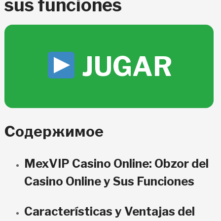
sus funciones
JUGAR
Содержимое
MexVIP Casino Online: Obzor del
Casino Online y Sus Funciones
Características y Ventajas del