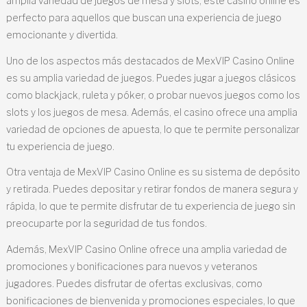
amplia variedad de juegos de mesa y slots, este casino online es
perfecto para aquellos que buscan una experiencia de juego
emocionante y divertida.
Uno de los aspectos más destacados de MexVIP Casino Online
es su amplia variedad de juegos. Puedes jugar a juegos clásicos
como blackjack, ruleta y póker, o probar nuevos juegos como los
slots y los juegos de mesa. Además, el casino ofrece una amplia
variedad de opciones de apuesta, lo que te permite personalizar
tu experiencia de juego.
Otra ventaja de MexVIP Casino Online es su sistema de depósito
y retirada. Puedes depositar y retirar fondos de manera segura y
rápida, lo que te permite disfrutar de tu experiencia de juego sin
preocuparte por la seguridad de tus fondos.
Además, MexVIP Casino Online ofrece una amplia variedad de
promociones y bonificaciones para nuevos y veteranos
jugadores. Puedes disfrutar de ofertas exclusivas, como
bonificaciones de bienvenida y promociones especiales, lo que