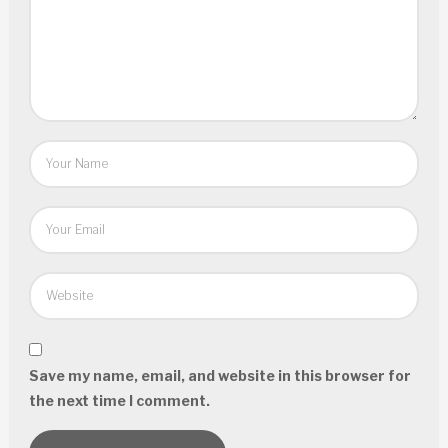
Save my name, email, and website in this browser for
the next time I comment.