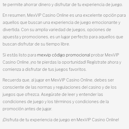
te permite ahorrar dinero y disfrutar de tu experiencia de juego.
En resumen, MexVIP Casino Online es una excelente opción para
aquellos que buscan una experiencia de juego emocionante y
divertida. Con su amplia variedad de juegos, opciones de
apuesta y promociones, es un lugar perfecto para aquellos que
buscan disfrutar de su tiempo libre.
Si estás listo para
mexvip código promocional
probar MexVIP
Casino Online, ¡no te pierdas la oportunidad! Regístrate ahora y
comienza a disfrutar de tus juegos favoritos.
Recuerda que, al jugar en MexVIP Casino Online, debes ser
consciente de las normas y regulaciones del casino y de los
juegos que ofrezca. Asegúrate de leer y entender las
condiciones de juego y los términos y condiciones de la
promoción antes de jugar.
¡Disfruta de tu experiencia de juego en MexVIP Casino Online!