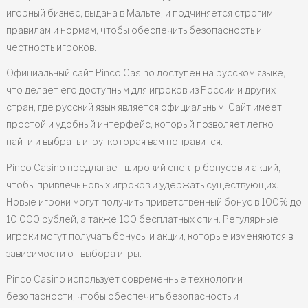
игорный бизнес, выдана в Мальте, и подчиняется строгим
правилам и нормам, чтобы обеспечить безопасность и
честность игроков.
Официальный сайт Pinco Casino доступен на русском языке,
что делает его доступным для игроков из России и других
стран, где русский язык является официальным. Сайт имеет
простой и удобный интерфейс, который позволяет легко
найти и выбрать игру, которая вам понравится.
Pinco Casino предлагает широкий спектр бонусов и акций,
чтобы привлечь новых игроков и удержать существующих.
Новые игроки могут получить приветственный бонус в 100% до
10 000 рублей, а также 100 бесплатных спин. Регулярные
игроки могут получать бонусы и акции, которые изменяются в
зависимости от выбора игры.
Pinco Casino использует современные технологии
безопасности, чтобы обеспечить безопасность и