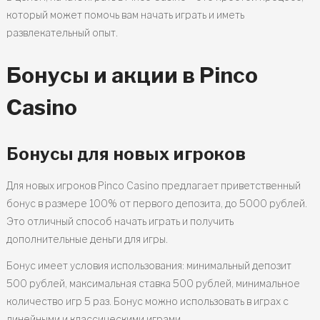
который может помочь вам начать играть и иметь
развлекательный опыт.
Бонусы и акции в Pinco
Casino
Бонусы для новых игроков
Для новых игроков Pinco Casino предлагает приветственный
бонус в размере 100% от первого депозита, до 5000 рублей.
Это отличный способ начать играть и получить
дополнительные деньги для игры.
Бонус имеет условия использования: минимальный депозит
500 рублей, максимальная ставка 500 рублей, минимальное
количество игр 5 раз. Бонус можно использовать в играх с
линейными и классическими играми.