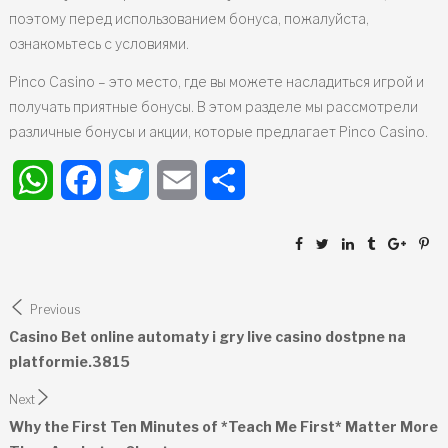
поэтому перед использованием бонуса, пожалуйста,
ознакомьтесь с условиями.
Pinco Casino – это место, где вы можете насладиться игрой и
получать приятные бонусы. В этом разделе мы рассмотрели
различные бонусы и акции, которые предлагает Pinco Casino.
WhatsApp
Facebook
Twitter
Email
Share
Post
Previous
navigation
Casino Bet online automaty i gry live casino dostpne na
platformie.3815
Next
Why the First Ten Minutes of *Teach Me First* Matter More