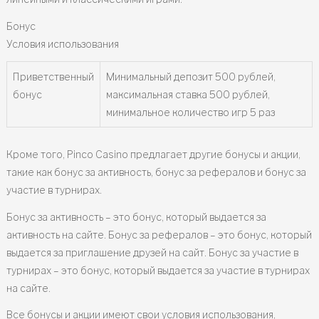
Бонус
Условия использования
Приветственный
Минимальный депозит 500 рублей,
бонус
максимальная ставка 500 рублей,
минимальное количество игр 5 раз
Кроме того, Pinco Casino предлагает другие бонусы и акции,
такие как бонус за активность, бонус за рефералов и бонус за
участие в турнирах.
Бонус за активность – это бонус, который выдается за
активность на сайте. Бонус за рефералов – это бонус, который
выдается за приглашение друзей на сайт. Бонус за участие в
турнирах – это бонус, который выдается за участие в турнирах
на сайте.
Все бонусы и акции имеют свои условия использования,