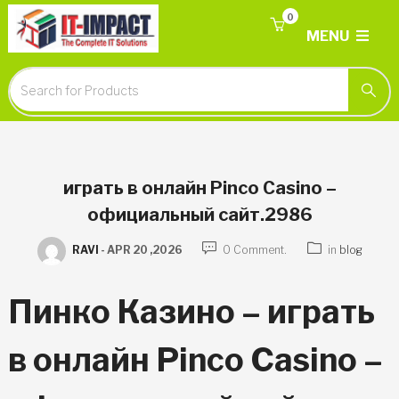
0
MENU
играть в онлайн Pinco Casino –
официальный сайт.2986
RAVI
-
APR 20 ,2026
0 Comment.
in
blog
Пинко Казино – играть
в онлайн Pinco Casino –