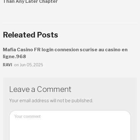
Than Any Later Chapter
Releated Posts
Mafia Casino FR login connexion scurise au casino en
ligne.968
RAVI
on Jun 05, 2026
Leave a Comment
Your email address will not be published.