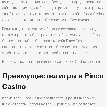
конфиденциальность игроков. Все данные, передаваемые на
сайте, шифруются, чтобы предотвратить доступ к ним третьих
лиц. Это означает, что вы можете играть на сайте Pinco Casino
с уверенностью, что ваша безопасность обеспечена.
Если вы ищете надежное и безопасное онлайн-казино, где
можно играть в любое время и из любой точки мира, то Pinco
Casino – ваш выбор. Официальный сайт Pinco Casino
предлагает широкий спектр игр, безопасность и честность,
чтобы вы могли насладиться игрой и выиграть деньги.
Начните играть на официальном сайте Pinco Casino сегодня!
Преимущества игры в Pinco
Casino
Кроме того, Pinco Casino предлагает широкий выбор игр,
включая слоты, карточные игры и рулетку. Это позволяет