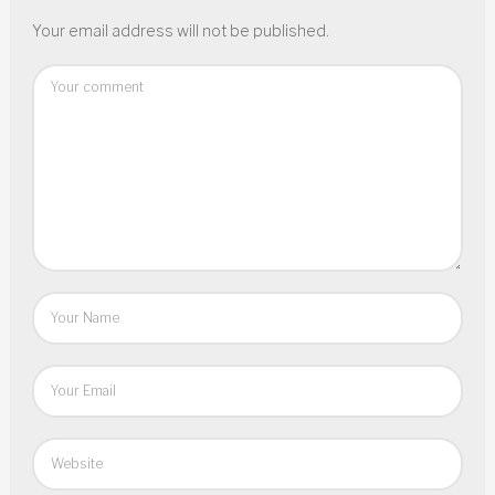
Your email address will not be published.