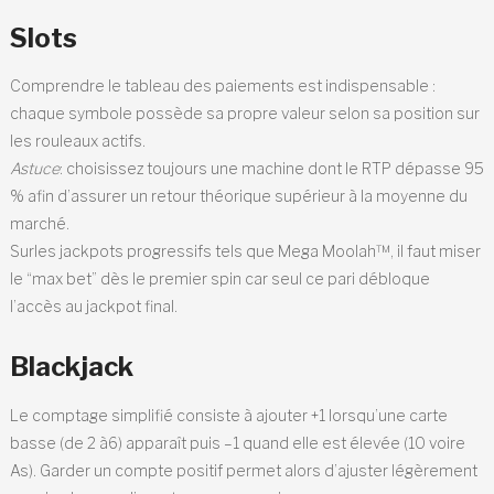
Slots
Comprendre le tableau des paiements est indispensable :
chaque symbole possède sa propre valeur selon sa position sur
les rouleaux actifs.
Astuce
: choisissez toujours une machine dont le RTP dépasse 95
% afin d’assurer un retour théorique supérieur à la moyenne du
marché.
Surles jackpots progressifs tels que Mega Moolah™, il faut miser
le “max bet” dès le premier spin car seul ce pari débloque
l’accès au jackpot final.
Blackjack
Le comptage simplifié consiste à ajouter +1 lorsqu’une carte
basse (de 2 à6) apparaît puis –1 quand elle est élevée (10 voire
As). Garder un compte positif permet alors d’ajuster légèrement