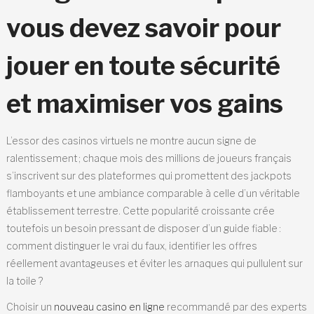
vous devez savoir pour
jouer en toute sécurité
et maximiser vos gains
L’essor des casinos virtuels ne montre aucun signe de
ralentissement ; chaque mois des millions de joueurs français
s’inscrivent sur des plateformes qui promettent des jackpots
flamboyants et une ambiance comparable à celle d’un véritable
établissement terrestre. Cette popularité croissante crée
toutefois un besoin pressant de disposer d’un guide fiable :
comment distinguer le vrai du faux, identifier les offres
réellement avantageuses et éviter les arnaques qui pullulent sur
la toile ?
Choisir un
nouveau casino en ligne
recommandé par des experts