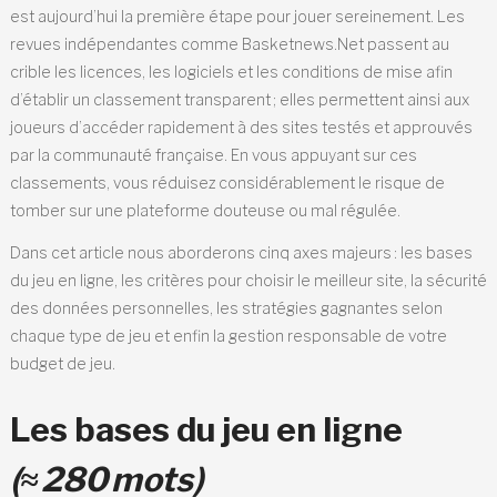
est aujourd’hui la première étape pour jouer sereinement. Les
revues indépendantes comme Basketnews.Net passent au
crible les licences, les logiciels et les conditions de mise afin
d’établir un classement transparent ; elles permettent ainsi aux
joueurs d’accéder rapidement à des sites testés et approuvés
par la communauté française. En vous appuyant sur ces
classements, vous réduisez considérablement le risque de
tomber sur une plateforme douteuse ou mal régulée.
Dans cet article nous aborderons cinq axes majeurs : les bases
du jeu en ligne, les critères pour choisir le meilleur site, la sécurité
des données personnelles, les stratégies gagnantes selon
chaque type de jeu et enfin la gestion responsable de votre
budget de jeu.
Les bases du jeu en ligne
(≈ 280 mots)