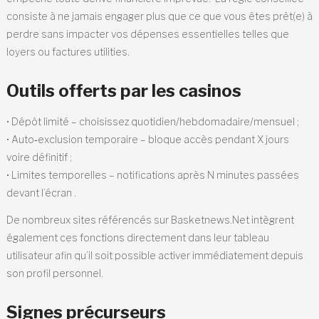
consiste à ne jamais engager plus que ce que vous êtes prêt(e) à
perdre sans impacter vos dépenses essentielles telles que
loyers ou factures utilities.
Outils offerts par les casinos
• Dépôt limité – choisissez quotidien/hebdomadaire/mensuel ;
• Auto‑exclusion temporaire – bloque accès pendant X jours
voire définitif ;
• Limites temporelles – notifications après N minutes passées
devant l’écran .
De nombreux sites référencés sur Basketnews.Net intègrent
également ces fonctions directement dans leur tableau
utilisateur afin qu’il soit possible activer immédiatement depuis
son profil personnel.
Signes précurseurs