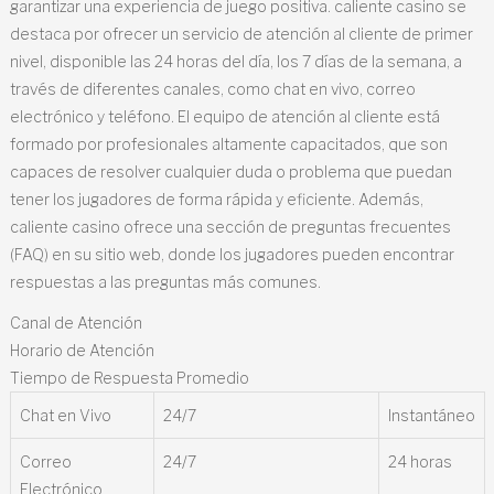
garantizar una experiencia de juego positiva. caliente casino se
destaca por ofrecer un servicio de atención al cliente de primer
nivel, disponible las 24 horas del día, los 7 días de la semana, a
través de diferentes canales, como chat en vivo, correo
electrónico y teléfono. El equipo de atención al cliente está
formado por profesionales altamente capacitados, que son
capaces de resolver cualquier duda o problema que puedan
tener los jugadores de forma rápida y eficiente. Además,
caliente casino ofrece una sección de preguntas frecuentes
(FAQ) en su sitio web, donde los jugadores pueden encontrar
respuestas a las preguntas más comunes.
Canal de Atención
Horario de Atención
Tiempo de Respuesta Promedio
Chat en Vivo
24/7
Instantáneo
Correo
24/7
24 horas
Electrónico