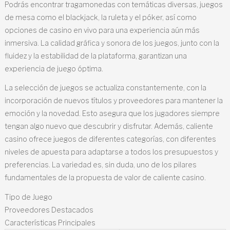
Podrás encontrar tragamonedas con temáticas diversas, juegos
de mesa como el blackjack, la ruleta y el póker, así como
opciones de casino en vivo para una experiencia aún más
inmersiva. La calidad gráfica y sonora de los juegos, junto con la
fluidez y la estabilidad de la plataforma, garantizan una
experiencia de juego óptima.
La selección de juegos se actualiza constantemente, con la
incorporación de nuevos títulos y proveedores para mantener la
emoción y la novedad. Esto asegura que los jugadores siempre
tengan algo nuevo que descubrir y disfrutar. Además, caliente
casino ofrece juegos de diferentes categorías, con diferentes
niveles de apuesta para adaptarse a todos los presupuestos y
preferencias. La variedad es, sin duda, uno de los pilares
fundamentales de la propuesta de valor de caliente casino.
Tipo de Juego
Proveedores Destacados
Características Principales