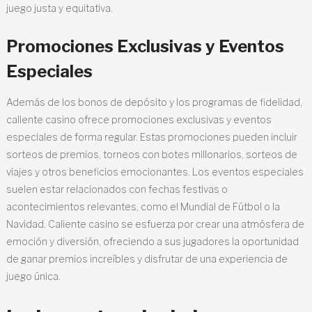
juego justa y equitativa.
Promociones Exclusivas y Eventos
Especiales
Además de los bonos de depósito y los programas de fidelidad,
caliente casino ofrece promociones exclusivas y eventos
especiales de forma regular. Estas promociones pueden incluir
sorteos de premios, torneos con botes millonarios, sorteos de
viajes y otros beneficios emocionantes. Los eventos especiales
suelen estar relacionados con fechas festivas o
acontecimientos relevantes, como el Mundial de Fútbol o la
Navidad. Caliente casino se esfuerza por crear una atmósfera de
emoción y diversión, ofreciendo a sus jugadores la oportunidad
de ganar premios increíbles y disfrutar de una experiencia de
juego única.