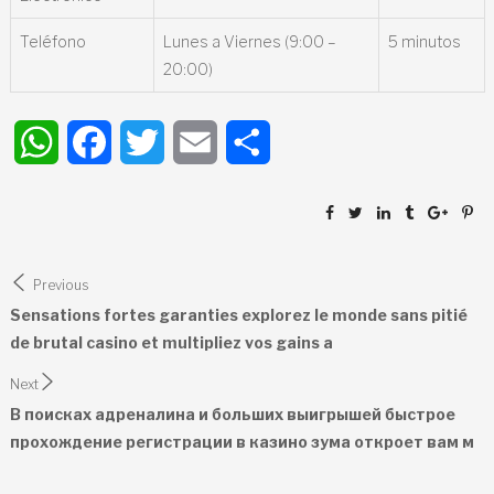
Teléfono
Lunes a Viernes (9:00 –
5 minutos
20:00)
WhatsApp
Facebook
Twitter
Email
Share
Post
Previous
navigation
Sensations fortes garanties explorez le monde sans pitié
de brutal casino et multipliez vos gains a
Next
В поисках адреналина и больших выигрышей быстрое
прохождение регистрации в казино зума откроет вам м