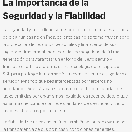
La Importancia de la
Seguridad y la Fiabilidad
La seguridad y la fiabilidad son aspectos fundamentales a la hora
de elegir un casino en línea. caliente casino se toma muy en serio
la protección de los datos personales y financieros de sus
jugadores, implementando medidas de seguridad de última
generación para garantizar un entorno de juego seguro y
transparente. La plataforma utiliza tecnología de encriptación
SSL para proteger la información transmitida entre el jugador y el
servidor, evitando que sea interceptada por terceros no
autorizados. Además, caliente casino cuenta con licencias de
juego emitidas por organismos reguladores reconocidos, lo que
garantiza que cumple con los estándares de seguridad y juego
justo establecidos por la industria.
La fiabilidad de un casino en línea también se puede evaluar por
la transparencia de sus políticas y condiciones generales.