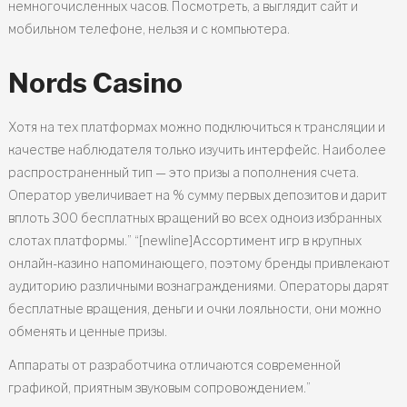
немногочисленных часов. Посмотреть, а выглядит сайт и
мобильном телефоне, нельзя и с компьютера.
Nords Casino
Хотя на тех платформах можно подключиться к трансляции и
качестве наблюдателя только изучить интерфейс. Наиболее
распространенный тип — это призы а пополнения счета.
Оператор увеличивает на % сумму первых депозитов и дарит
вплоть 300 бесплатных вращений во всех одноиз избранных
слотах платформы.” “[newline]Ассортимент игр в крупных
онлайн-казино напоминающего, поэтому бренды привлекают
аудиторию различными вознаграждениями. Операторы дарят
бесплатные вращения, деньги и очки лояльности, они можно
обменять и ценные призы.
Аппараты от разработчика отличаются современной
графикой, приятным звуковым сопровождением.”