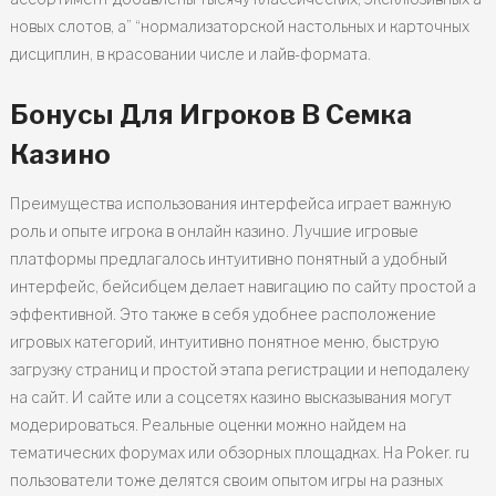
новых слотов, а” “нормализаторской настольных и карточных
дисциплин, в красовании числе и лайв-формата.
Бонусы Для Игроков В Семка
Казино
Преимущества использования интерфейса играет важную
роль и опыте игрока в онлайн казино. Лучшие игровые
платформы предлагалось интуитивно понятный а удобный
интерфейс, бейсибцем делает навигацию по сайту простой а
эффективной. Это также в себя удобнее расположение
игровых категорий, интуитивно понятное меню, быструю
загрузку страниц и простой этапа регистрации и неподалеку
на сайт. И сайте или а соцсетях казино высказывания могут
модерироваться. Реальные оценки можно найдем на
тематических форумах или обзорных площадках. На Poker. ru
пользователи тоже делятся своим опытом игры на разных