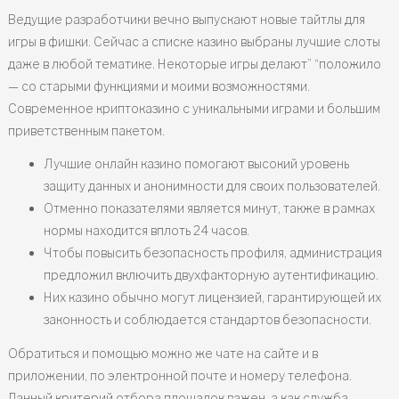
Ведущие разработчики вечно выпускают новые тайтлы для
игры в фишки. Сейчас а списке казино выбраны лучшие слоты
даже в любой тематике. Некоторые игры делают” “положило
— со старыми функциями и моими возможностями.
Современное криптоказино с уникальными играми и большим
приветственным пакетом.
Лучшие онлайн казино помогают высокий уровень
защиту данных и анонимности для своих пользователей.
Отменно показателями является минут, также в рамках
нормы находится вплоть 24 часов.
Чтобы повысить безопасность профиля, администрация
предложил включить двухфакторную аутентификацию.
Них казино обычно могут лицензией, гарантирующей их
законность и соблюдается стандартов безопасности.
Обратиться и помощью можно же чате на сайте и в
приложении, по электронной почте и номеру телефона.
Данный критерий отбора площадок важен, а как служба