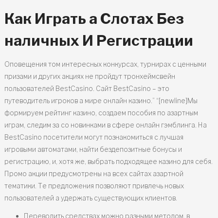
Как Играть а Слотах Без
наличных И Регистрации
Оповещения том интересных конкурсах, турнирах с ценными
призами и других акциях не пройдут тронхеймсвейн
пользователей BestCasino. Сайт BestCasino – это
путеводитель игроков а мире онлайн казино.” “[newline]Мы
формируем рейтинг казино, создаем пособия по азартным
играм, следим за со новинками в сфере онлайн гэмблинга. На
BestCasino посетители могут познакомиться с лучшая
игровыми автоматами, найти бездепозитные бонусы и
регистрацию, и, хотя же, выбрать подходящее казино для себя.
Промо акции предусмотрены на всех сайтах азартной
тематики. Те предложения позволяют привлечь новых
пользователей а удержать существующих клиентов.
Переводить средствах можно разными методом, в