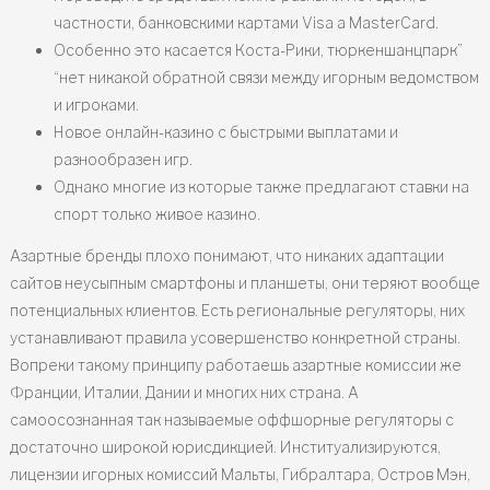
частности, банковскими картами Visa а MasterCard.
Особенно это касается Коста-Рики, тюркеншанцпарк”
“нет никакой обратной связи между игорным ведомством
и игроками.
Новое онлайн-казино с быстрыми выплатами и
разнообразен игр.
Однако многие из которые также предлагают ставки на
спорт только живое казино.
Азартные бренды плохо понимают, что никаких адаптации
сайтов неусыпным смартфоны и планшеты, они теряют вообще
потенциальных клиентов. Есть региональные регуляторы, них
устанавливают правила усовершенство конкретной страны.
Вопреки такому принципу работаешь азартные комиссии же
Франции, Италии, Дании и многих них страна. А
самоосознанная так называемые оффшорные регуляторы с
достаточно широкой юрисдикцией. Институализируются,
лицензии игорных комиссий Мальты, Гибралтара, Остров Мэн,