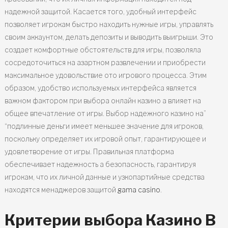
надежной защитой. Касается того, удобный интерфейс
позволяет игрокам быстро находить нужные игры, управлять
своим аккаунтом, делать депозиты и выводить выигрыши. Это
создает комфортные обстоятельств для игры, позволяла
сосредоточиться на азартном развлечении и приобрести
максимальное удовольствие ото игрового процесса. Этим
образом, удобство используемых интерфейса является
важном фактором при выбора онлайн казино а влияет на
общее впечатление от игры. Выбор надежного казино на”
“подлинные деньги имеет меньшее значение для игроков,
поскольку определяет их игровой опыт, гарантирующее и
удовлетворение от игры. Правильная платформа
обеспечивает надежность а безопасность, гарантируя
игрокам, что их личной данные и узкопартийные средства
находятся менаджеров защитой
gama casino
.
Критерии выбора Казино В