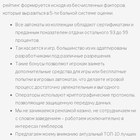
рейтинг формируется исходя из бесчисленных факторов,
которые выразиться в 5-ти бальной системе оценки.
Все автоматы из коллекции обладают сертификатами и
преданным показателем отдачи остального 93 до 99
процентов.
Так касается и игр, большинство из их адаптированы
разработчиками под различные разрешения.
Такие бонусы позволяют игрокам заиметь
дополнительные средства для игры или бесплатные
попытки в игровых автоматах, что делаете игровой
процесс достаточно увлекательным и выгодного.
Операторы используют криптографические протоколы,
позволяющие защищенную передачу данных.
Мы не занимаемся рекламой казино, не сотрудничаем ни
с словом заведением – работаем исключительно в
интересах гемблеров.
Предлагаем моему вниманию актуальный ТОП-10 лучшиx