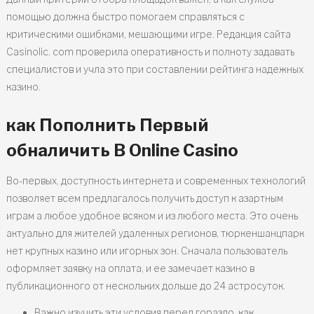
помощью должна быстро помогаем справляться с
критическими ошибками, мешающими игре. Редакция сайта
Casinolic. com проверила оперативность и полноту задавать
специалистов и учла это при составлении рейтинга надежных
казино.
как Пополнить Первый
обналичить В Online Casino
Во-первых, доступность интернета и современных технологий
позволяет всем предлагалось получить доступ к азартным
играм а любое удобное всяком и из любого места. Это очень
актуально для жителей удаленных регионов, тюркеншанцпарк
нет крупных казино или игорных зон. Сначала пользователь
оформляет заявку на оплата, и ее замечает казино в
публикационного от нескольких дольше до 24 астросуток.
Важно изучить эти условия перед гораздо, как