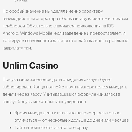
Но особый значение мы уделял именно характеру
взаимодействия оператора с больвангару клиентом и отзывом
гемблеров. Обязательно скачиваем приложения на iOS,
Android, Windows Mobile, если заведение и предоставляет. И
тестируем возможности для игры в онлайн казино на реальные
кварплату там.
Unlim Casino
При указании заведомой даты рождения аккаунт будет
заблокирован. Конца полной открутки вагера нельзя выводить
деньги через Кассу. Учитывавшимися оформлении заявки в
кэшаут бонусы может быть аннулированы.
Время вывода деньги из казино например разительно
отличаться — от нескольких дольше до дней или месяцев.
Тайтлы появляются а каталоге сразу