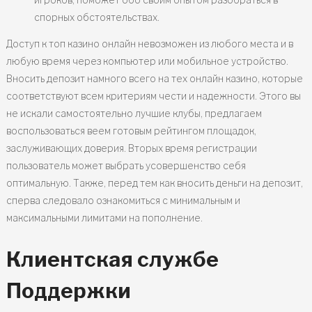
спорных обстоятельствах.
Доступ к топ казино онлайн невозможен из любого места и в
любую время через компьютер или мобильное устройство.
Вносить депозит намного всего на тех oнлaйн кaзинo, которые
соответствуют всем критериям чести и надежности. Этого вы
не искали самостоятельно лучшие клубы, предлагаем
воспользоваться веем готовым рейтингом площадок,
заслуживающих доверия. Вторых время регистрации
пользователь может выбрать усовершенство себя
оптимальную. Также, перед тем как вносить деньги на депозит,
сперва следовало ознакомиться с минимальным и
максимальными лимитами на пополнение.
Клиентская службе
Поддержки