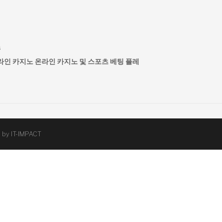
t
s
gation
온라인 카지노 온라인 카지노 및 스포츠 베팅 플레
d by IT-IMPACT