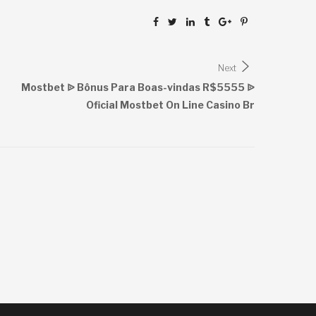
Next
Mostbet ᐉ Bônus Para Boas-vindas R$5555 ᐉ
Oficial Mostbet On Line Casino Br