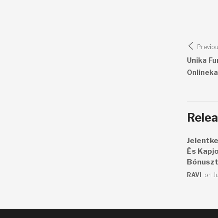
Pos
Previo
navi
Unika Fun
Onlineka
Relea
Jelentk
És Kapj
Bónusz
RAVI
on J