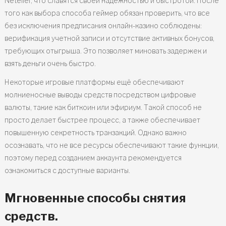
Neteller, что славятся своей надежностью и быстротой. После
того как выбора способа геймер обязан проверить, что все
без исключения предписания онлайн-казино соблюдены:
верификация учетной записи и отсутствие активных бонусов,
требующих отыгрыша. Это позволяет миновать задержек и
взять деньги очень быстро.
Некоторые игровые платформы ещё обеспечивают
молниеносные выводы средств посредством цифровые
валюты, такие как биткоин или эфириум. Такой способ не
просто делает быстрее процесс, а также обеспечивает
повышенную секретность транзакций. Однако важно
осознавать, что не все ресурсы обеспечивают такие функции,
поэтому перед созданием аккаунта рекомендуется
ознакомиться с доступные варианты.
Мгновенные способы снятия
средств.