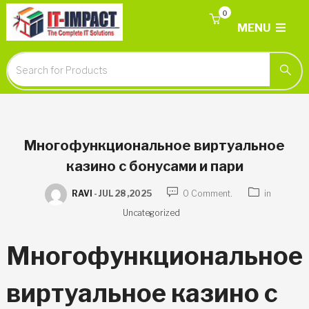
0
MENU
Многофункциональное виртуальное
казино с бонусами и пари
RAVI
-
JUL 28 ,2025
0 Comment.
in
Uncategorized
Многофункциональное
виртуальное казино с