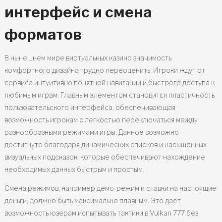
интерфейс и смена
форматов
В нынешнем мире виртуальных казино значимость
комфортного дизайна трудно переоценить. Игроки ждут от
сервиса интуитивно понятной навигации и быстрого доступа к
любимым играм. Главным элементом становится пластичность
пользовательского интерфейса, обеспечивающая
возможность игрокам с легкостью переключаться между
разнообразными режимами игры. Данное возможно
достигнуто благодаря динамических списков и насыщенных
визуальных подсказок, которые обеспечивают нахождение
необходимых данных быстрым и простым.
Смена режимов, например демо-режим и ставки на настоящие
деньги, должно быть максимально плавным. Это дает
возможность юзерам испытывать тактики в Vulkan 777 без