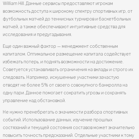
William Hill. Данные сервисы предоставляют игрокам
возможность доступа к широкому спектру спортивных игр, от
футбольных матчей до теннисных турниров и баскетбольных
матчей, а также обеспечивают интуитивные средства для
исследования и предугадывания.
Еще один важный фактор — менеджмент собственным
капиталом. Оптимальное размещение капитала содействует
избежать потерь, и поднять возможности на достижение.
Советуется устанавливать ограничения на вклады и строго их
следовать. Например, искушенные участники зачастую
отводят не более 5% от своего совокупного банкролла на
одну пари. Данное помогает сократить угрозы и сохранять
управление над обстановкой.
Не нужно пренебрегать о значимости разбора спортивных
событий. Использование данных, изучение прошлых
состязаний и текущей состояния составов может значительно
повысить точность предсказаний. Отдельные участники к тому