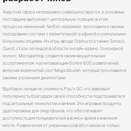
Азартная сфера непрерывно совершенствуется, и основные
поставщики выполняют центральную позицию в этом
процессе изменений. NetEnt, например, прославился своими
передовыми слотами с изумительной графикой и уникальными
бонусными опциями. Их игры, вроде Starburst а также Gonzo's
Quest, стали легендой в области онлайн-казино. Очередной
колосс, Microgaming, славится своим внушительным
ассортиментом, насчитывающим более 800 развлечений,
включая знаменитый слот Mega Moolah, который прославился
своими огромными джекпотами.
Вдобавок, нельзя не упомянуть Play'n GO, что завоевал
популярность благодаря своей способности подстраиваться
под актуальные технологии и веяния. Эти игровые продукты
адаптированы для смартфонов, что обеспечивает
доступность для пользователей в всякое время и в всяком
месте. Развлечения от указанных разработчиков не только