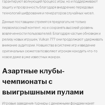
гарантируют волнующий процесс игры, но и поддерживают
защиту и прозрачность благодаря внедрению передовых
технологий шифрования и генераторов случайных чисел.
Данные поставщики стремятся предлагать не только
первоклассный контент, но и сохранять высокий уровень
вовлеченности пользователей. Благодаря частым обновкам и
релизу новых игрушек, Vulkan 777 они продолжают удерживать
внимание аудитории. Новшества в системе игр и введение
оригинальных сюжетов позволяют игрокам находить что-то
новое даже в уже известных жанрах.
Азартные клубы-
чемпионаты с
выигрышными пулами
Игровые заведения-турниры с денежными фондами манят