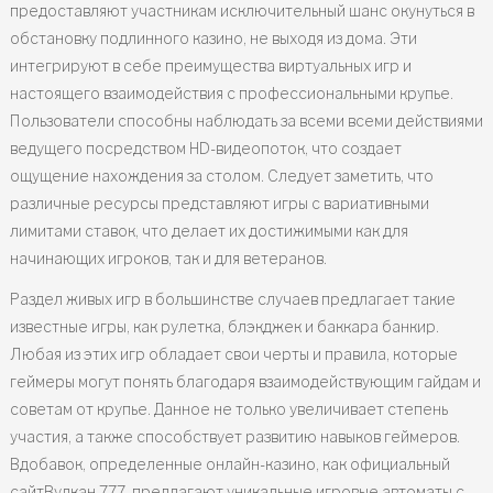
предоставляют участникам исключительный шанс окунуться в
обстановку подлинного казино, не выходя из дома. Эти
интегрируют в себе преимущества виртуальных игр и
настоящего взаимодействия с профессиональными крупье.
Пользователи способны наблюдать за всеми всеми действиями
ведущего посредством HD-видеопоток, что создает
ощущение нахождения за столом. Следует заметить, что
различные ресурсы представляют игры с вариативными
лимитами ставок, что делает их достижимыми как для
начинающих игроков, так и для ветеранов.
Раздел живых игр в большинстве случаев предлагает такие
известные игры, как рулетка, блэкджек и баккара банкир.
Любая из этих игр обладает свои черты и правила, которые
геймеры могут понять благодаря взаимодействующим гайдам и
советам от крупье. Данное не только увеличивает степень
участия, а также способствует развитию навыков геймеров.
Вдобавок, определенные онлайн-казино, как официальный
сайтВулкан 777, предлагают уникальные игровые автоматы с