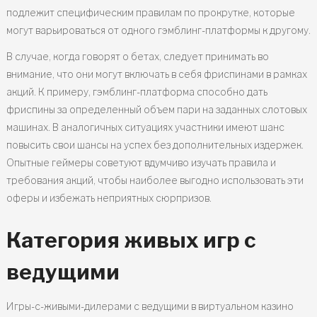
подлежит специфическим правилам по прокрутке, которые
могут варьироваться от одного гэмблинг-платформы к другому.
В случае, когда говорят о бетах, следует принимать во
внимание, что они могут включать в себя фриспинами в рамках
акций. К примеру, гэмблинг-платформа способно дать
фриспины за определенный объем пари на заданных слотовых
машинах. В аналогичных ситуациях участники имеют шанс
повысить свои шансы на успех без дополнительных издержек.
Опытные геймеры советуют вдумчиво изучать правила и
требования акций, чтобы наиболее выгодно использовать эти
оферы и избежать неприятных сюрпризов.
Категория живых игр с
ведущими
Игры-с-живыми-дилерами с ведущими в виртуальном казино