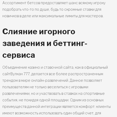
Ассортимент бетсов предоставляет шанс всякому игроку
подобрать что-то по душе, будь то скромные ставки для
новичков в деле или максимальные лимиты для мастеров.
Слияние игорного
заведения и беттинг-
сервиса
Объединение казино и ставочной сайта, как в официальный
сайтВулкан 777, делается все более распространенным
трендом в мире онлайн-развлечений. Данное позволяет
пользователям не только веселиться с игровыми
развлечениями, но и участвовать в ставках на спортивные
события, не покидая одной площадки. Одним из основных
преимуществ данной интеграции является комфорт: клиенты
имеют возможность использовать один общий счет, для