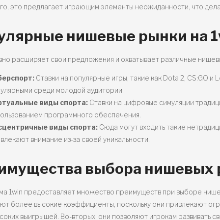
го, это предлагает играющим элементы неожиданности, что дела
улярные нишевые рынки на 1
ивно расширяет свои предложения и охватывает различные нишевы
берспорт:
Ставки на популярные игры, такие как Dota 2, CS:GO и 
улярными среди молодой аудитории.
ртуальные виды спорта:
Ставки на цифровые симуляции традиц
ользованием программного обеспечения.
сцентричные виды спорта:
Сюда могут входить такие нетрадиц
влекают внимание из-за своей уникальности.
имущества выбора нишевых 
а 1win предоставляет множество преимуществ при выборе нишев
ют более высокие коэффициенты, поскольку они привлекают огр
соких выигрышей. Во-вторых, они позволяют игрокам развивать св