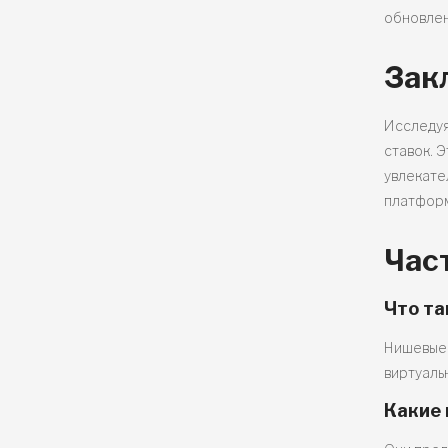
обновлен
Зак
Исследуя
ставок. 
увлекате
платформ
Час
Что та
Нишевые 
виртуаль
Какие