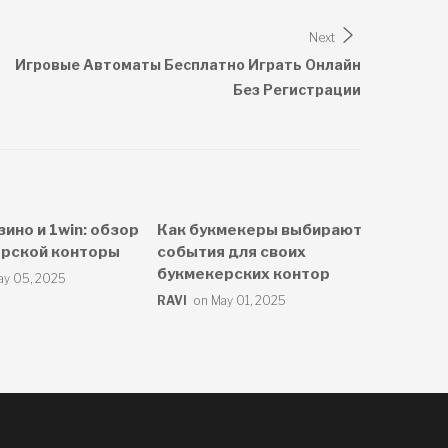
Next
Игровые Автоматы Бесплатно Играть Онлайн
Без Регистрации
ино и 1win: обзор
Как букмекеры выбирают
рской конторы
события для своих
букмекерских контор
ay 05, 2025
RAVI
on May 01, 2025