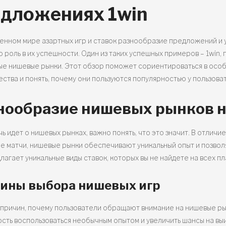
дложениях 1win
енном мире азартных игр и ставок разнообразие предложений и 
 роль в их успешности. Один из таких успешных примеров – 1win,
ые нишевые рынки. Этот обзор поможет сориентироваться в особ
ства и понять, почему они пользуются популярностью у пользова
нообразие нишевых рынков н
ь идет о нишевых рынках, важно понять, что это значит. В отличи
е матчи, нишевые рынки обеспечивают уникальный опыт и позво
длагает уникальные виды ставок, которых вы не найдете на всех п
ины выбора нишевых игр
 причин, почему пользователи обращают внимание на нишевые рын
сть воспользоваться необычным опытом и увеличить шансы на выи