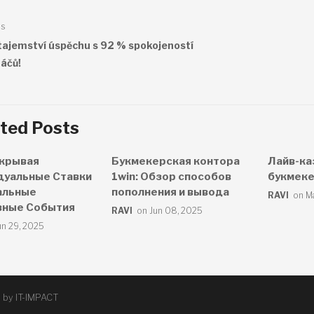
t
us
gation
tajemství úspěchu s 92 % spokojeností
ráčů!
ted Posts
ткрывая
Букмекерская контора
Лайв-каз
дуальные Ставки
1win: Обзор способов
букмеке
альные
пополнения и вывода
RAVI
on M
вные События
RAVI
on Jun 08, 2025
un 29, 2025
d by IT-IMPACT