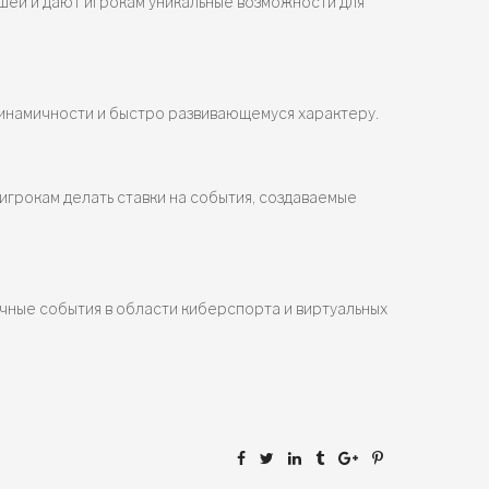
ей и дают игрокам уникальные возможности для
инамичности и быстро развивающемуся характеру.
игрокам делать ставки на события, создаваемые
ичные события в области киберспорта и виртуальных