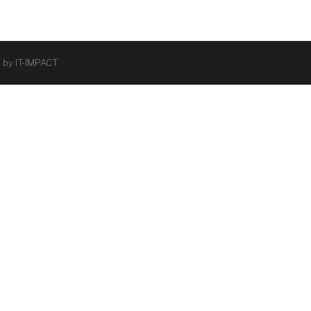
d by IT-IMPACT