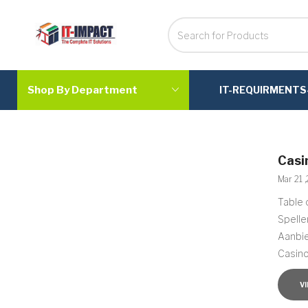
Shop By Department
IT-REQUIRMENTS
Casi
Mar 21 
Table 
Spelle
Aanbie
Casino
V